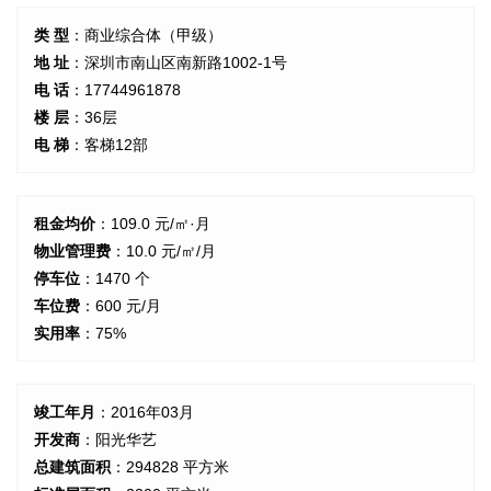
类 型
：商业综合体（甲级）
地 址
：深圳市南山区南新路1002-1号
电 话
：17744961878
楼 层
：36层
电 梯
：客梯12部
租金均价
：109.0 元/㎡·月
物业管理费
：10.0 元/㎡/月
停车位
：1470 个
车位费
：600 元/月
实用率
：75%
竣工年月
：2016年03月
开发商
：阳光华艺
总建筑面积
：294828 平方米