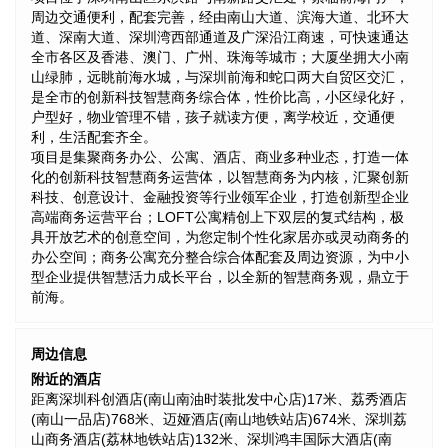
周边交通便利，配套完善，经由南山大道、滨海大道、北环大
道、深南大道、深圳湾西部通道及广深沿江商速，可快速通达
全市各区及香港、澳门、广州、珠海等城市；大厦坐拥大小南
山绿肺，远眺前海水城，与深圳前海和蛇口两大自贸区交汇，
是全市的创新科技智慧商务综合体，性价比高，小区绿化好，
户型好，物业管理不错，孩子就读方便，离学校近，交通便
利，生活配套齐全。
项目是集聚商务办公、公寓、酒店、商业多种业态，打造一体
化的创新科技智慧商务运营体，以智慧商务为内核，汇聚创新
科技、创意设计、金融投资等行业领军企业，打造创新型企业
高端商务运营平台；LOFT公寓精创上下双层的复式结构，极
具开放艺术的创意空间，为您定制个性化家居亦或灵动商务的
办公空间；商务公寓充分整合综合体配套及周边资源，为中小
型企业提供智慧活力成长平台，以全新的智慧商务观，鼎立于
前海。
周边信息
附近的酒店
距离深圳科创酒店(南山南油时装批发中心店)17米、荔秀酒店
(南山一品店)768米、迈娅酒店(南山地铁站店)674米、深圳荔
山商务酒店(荔林地铁站店)132米、深圳鸿丰国际大酒店(南