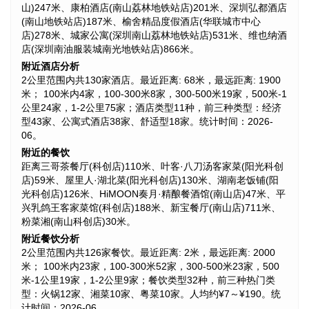
山)247米、康柏酒店(南山荔林地铁站店)201米、深圳弘都酒店
(南山地铁站店)187米、榆舍精品度假酒店(华联城市中心
店)278米、城家公寓(深圳南山荔林地铁站店)531米、维也纳酒
店(深圳南油服装城南光地铁站店)866米。
附近酒店分析
2公里范围内共130家酒店。最近距离: 68米，最远距离: 1900
米； 100米内4家，100-300米8家，300-500米19家，500米-1
公里24家，1-2公里75家；酒店类型11种，前三种类型：经济
型43家、公寓式酒店38家、舒适型18家。统计时间：2026-
06。
附近的餐饮
距离三哥茶餐厅(科创店)110米、叶客·八刀汤客家菜(阳光科创
店)59米、屋里人·湖北菜(阳光科创店)130米、湖南老饭铺(阳
光科创店)126米、HiMOON奏月·精酿餐酒馆(南山店)47米、平
兴乳鸽王客家菜馆(科创店)188米、新宝餐厅(南山店)711米、
粉菜湘(南山科创店)30米。
附近餐饮分析
2公里范围内共126家餐饮。最近距离: 2米，最远距离: 2000
米； 100米内23家，100-300米52家，300-500米23家，500
米-1公里19家，1-2公里9家；餐饮类型32种，前三种热门类
型：火锅12家、湘菜10家、粤菜10家。人均约¥7～¥190。统
计时间：2026-06。